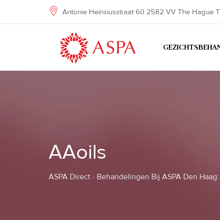
Skip
Antonie Heinsiusstraat 60 2582 VV The Hague T
to
content
GEZICHTSBEHA
AAoils
ASPA Direct
-
Behandelingen Bij ASPA Den Haag: 