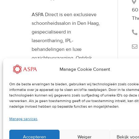
60
ASPA Direct is een exclusieve
Th
schoonheidssalon in Den Haag,
gespecialiseerd in
laserontharing, IPL-
behandelingen en luxe
gezichtsverzorging. Ontdek
moderne beautybehandelingen
Manage Cookie Consent
met Déesse LED-therapie voor
een stralende, gezonde huid en
Om de beste ervaringen te bieden, gebruiken wij technologieën zoals cooki
informatie over je apparaat op te slaan en/of te raadplegen. Door in te stem
een verfijnde uitstraling.
technologieën kunnen wij gegevens zoals surfgedrag of unieke ID's op deze 
verwerken. Als je geen toestemming geeft of uw toestemming intrekt, kan di
nadelige invloed hebben op bepaalde functies en mogelijkheden.
Manage services
Accepteren
Weiger
Bekijk voo