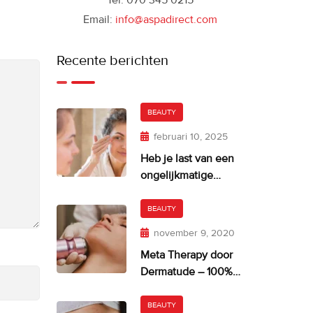
Tel: 070 345 0215
Email:
info@aspadirect.com
Recente berichten
BEAUTY
februari 10, 2025
Heb je last van een
ongelijkmatige
huidskleur?
BEAUTY
november 9, 2020
Meta Therapy door
Dermatude – 100%
facelift alternatief
BEAUTY