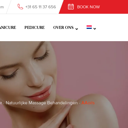
om
+31 65 11 37 656
BOOK NOW
NICURE
PEDICURE
OVER ONS
r
-
Natuurlijke Massage Behandelingen
-
AAoils