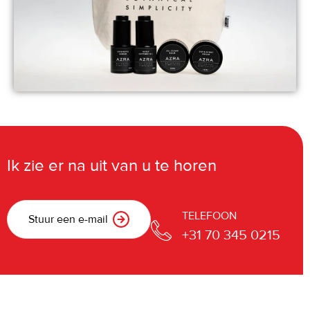
Ik zie er na uit van u te horen
TELEFOON
Stuur een e-mail
+31 70 345 0215