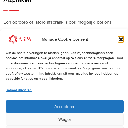
Afspraken
Een eerdere of latere afspraak is ook mogelijk, bel ons
gerust.
Manage Cookie Consent
Cancellations
:
Om de beste ervaringen te bieden, gebruiken wij technologieën zoals
Indien u een afspraak wilt wijzigen of annuleren, vragen wij
cookies om informatie over je apparaat op te slaan en/of te raadplegen. Door
u dit 24 uur van tevoren door te geven. Anders worden de
in te stemmen met deze technologieën kunnen wij gegevens zoals
surfgedrag of unieke ID's op deze site verwerken. Als je geen toestemming
volledige kosten van de behandeling in rekening gebracht.
geeft of uw toestemming intrekt, kan dit een nadelige invloed hebben op
bepaalde functies en mogelijkheden.
Beheer diensten
Accepteren
© 2025 ASPA Direct
Weiger