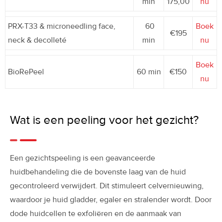
min
175,00
nu
PRX-T33 & microneedling face,
60
Boek
€195
neck & decolleté
min
nu
Boek
BioRePeel
60 min
€150
nu
Wat is een peeling voor het gezicht?
Een gezichtspeeling is een geavanceerde
huidbehandeling die de bovenste laag van de huid
gecontroleerd verwijdert. Dit stimuleert celvernieuwing,
waardoor je huid gladder, egaler en stralender wordt. Door
dode huidcellen te exfoliëren en de aanmaak van