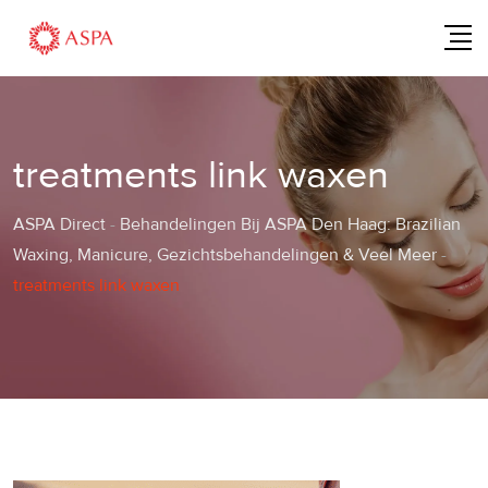
Skip
to
content
treatments link waxen
ASPA Direct
-
Behandelingen Bij ASPA Den Haag: Brazilian
Waxing, Manicure, Gezichtsbehandelingen & Veel Meer
-
treatments link waxen