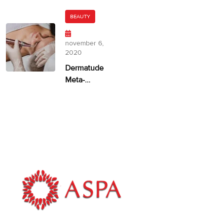
door
huidskleur?
Dermatude
BEAUTY
– 100%
facelift
november 6,
alternatief
2020
Dermatude
Meta-
therapie
ASPA