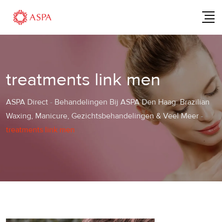
Skip
to
content
treatments link men
ASPA Direct
-
Behandelingen Bij ASPA Den Haag: Brazilian
Waxing, Manicure, Gezichtsbehandelingen & Veel Meer
-
treatments link men