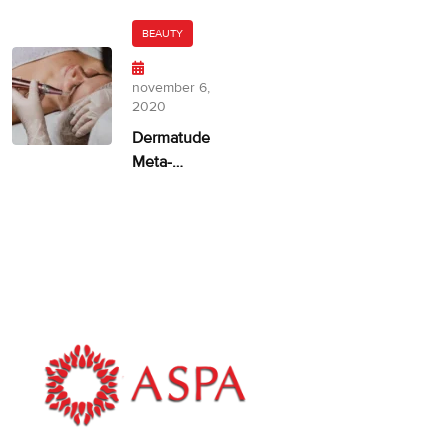
door
huidskleur?
Dermatude
BEAUTY
– 100%
facelift
november 6,
alternatief
2020
Dermatude
Meta-
therapie
ASPA