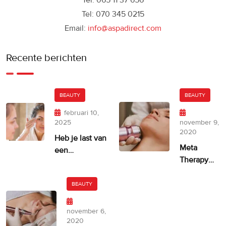
Tel: 070 345 0215
Email:
info@aspadirect.com
Recente berichten
BEAUTY
BEAUTY
februari 10,
2025
november 9,
2020
Heb je last van
Meta
een
Therapy
ongelijkmatige
door
huidskleur?
Dermatude
BEAUTY
– 100%
facelift
november 6,
alternatief
2020