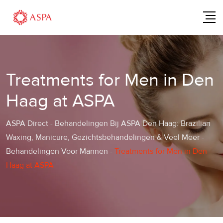
Skip
to
content
Treatments for Men in Den
Haag at ASPA
ASPA Direct
-
Behandelingen Bij ASPA Den Haag: Brazilian
Waxing, Manicure, Gezichtsbehandelingen & Veel Meer
-
Behandelingen Voor Mannen
-
Treatments for Men in Den
Haag at ASPA