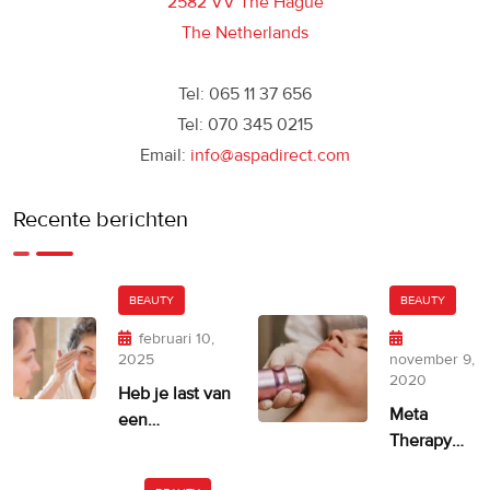
2582 VV The Hague
The Netherlands
Tel: 065 11 37 656
Tel: 070 345 0215
Email:
info@aspadirect.com
Recente berichten
BEAUTY
BEAUTY
februari 10,
2025
november 9,
2020
Heb je last van
Meta
een
Therapy
ongelijkmatige
door
huidskleur?