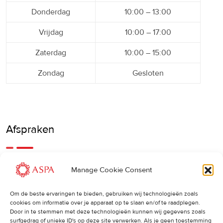
Donderdag
10:00 – 13:00
Vrijdag
10:00 – 17:00
Zaterdag
10:00 – 15:00
Zondag
Gesloten
Afspraken
Een eerdere of latere afspraak is ook mogelijk, bel ons
Manage Cookie Consent
gerust.
Om de beste ervaringen te bieden, gebruiken wij technologieën zoals
cookies om informatie over je apparaat op te slaan en/of te raadplegen.
Cancellations
:
Door in te stemmen met deze technologieën kunnen wij gegevens zoals
surfgedrag of unieke ID's op deze site verwerken. Als je geen toestemming