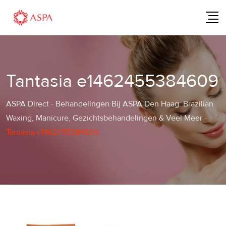
Skip
to
content
Tantasia e1462455384609
ASPA Direct
-
Behandelingen Bij ASPA Den Haag: Brazilian
Waxing, Manicure, Gezichtsbehandelingen & Veel Meer
-
Tantasia e1462455384609