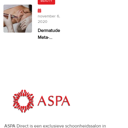
Dermatude
BEAUTY
– 100%
facelift
november 6,
alternatief
2020
Dermatude
Meta-
therapie
ASPA
ASPA Direct is een exclusieve schoonheidssalon in