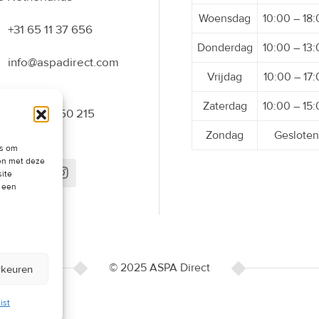
Woensdag
10:00 – 18
+31 65 11 37 656
Donderdag
10:00 – 13
info@aspadirect.com
Vrijdag
10:00 – 17
Zaterdag
10:00 – 15
+31 70 34 50 215
Zondag
Gesloten
es om
men met deze
site
t een
© 2025 ASPA Direct
rkeuren
ist