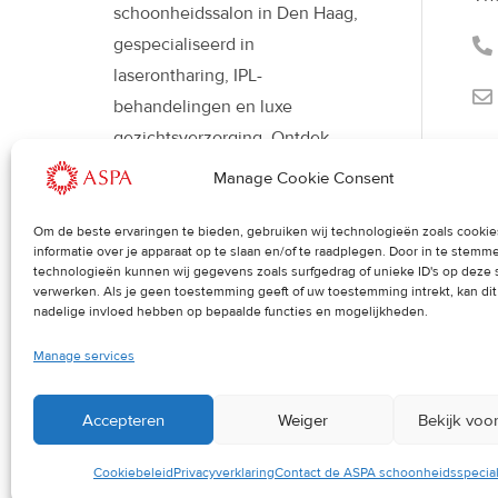
schoonheidssalon in Den Haag,
gespecialiseerd in
laserontharing, IPL-
behandelingen en luxe
gezichtsverzorging. Ontdek
moderne beautybehandelingen
Manage Cookie Consent
met Déesse LED-therapie voor
een stralende, gezonde huid en
Om de beste ervaringen te bieden, gebruiken wij technologieën zoals cooki
informatie over je apparaat op te slaan en/of te raadplegen. Door in te stem
een verfijnde uitstraling.
technologieën kunnen wij gegevens zoals surfgedrag of unieke ID's op deze 
verwerken. Als je geen toestemming geeft of uw toestemming intrekt, kan di
nadelige invloed hebben op bepaalde functies en mogelijkheden.
Manage services
Accepteren
Weiger
Bekijk voo
Cookiebeleid
Privacyverklaring
Contact de ASPA schoonheidsspecial