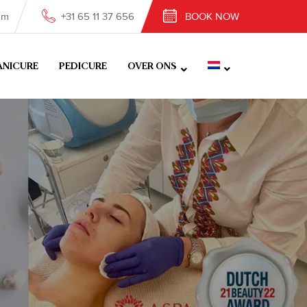
om
+31 65 11 37 656
BOOK NOW
NICURE
PEDICURE
OVER ONS