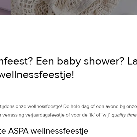
enfeest? Een baby shower? La
ellnessfeestje!
jdens onze wellnessfeestje! De hele dag of een avond bij onze s
errassing verjaardagsfeestje of voor de ‘ik’ of ‘wij’
quality time
te ASPA wellnessfeestje