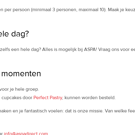
per persoon (minimaal 3 personen, maximaal 10). Maak je keuze 
ele dag?
f zelfs een hele dag? Alles is mogelijk bij ASPA! Vraag ons voo
le momenten
oor je hele groep.
de cupcakes door
Perfect Pastry
, kunnen worden besteld.
maken en je fantastisch voelen: dat is onze missie. Van welke fees
ar
info@aspadirect.com