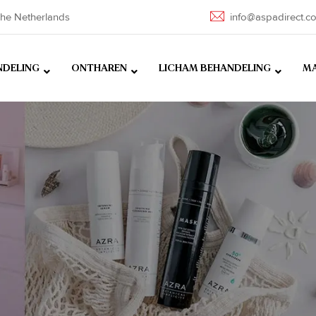
he Netherlands
info@aspadirect.c
NDELING
ONTHAREN
LICHAM BEHANDELING
MA