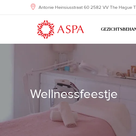
Skip
Antonie Heinsiusstraat 60 2582 VV The Hague T
to
content
GEZICHTSBEHA
Wellnessfeestje