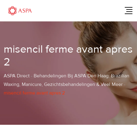
Skip
to
content
misencil ferme avant apres
2
ASPA Direct
-
Behandelingen Bij ASPA Den Haag: Brazilian
Waxing, Manicure, Gezichtsbehandelingen & Veel Meer
-
misencil ferme avant apres 2