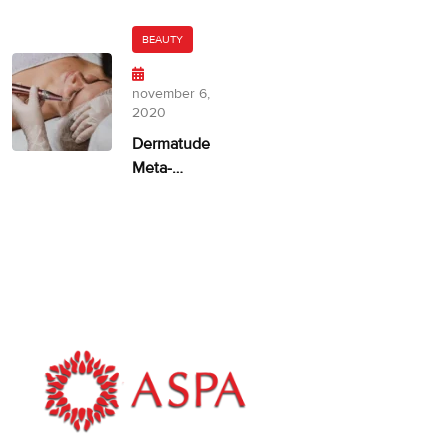
door
huidskleur?
Dermatude
BEAUTY
– 100%
facelift
november 6,
alternatief
2020
Dermatude
Meta-
therapie
ASPA