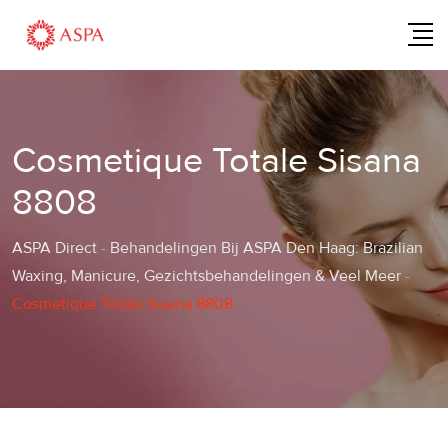
Skip
to
content
Cosmetique Totale Sisana
8808
ASPA Direct
-
Behandelingen Bij ASPA Den Haag: Brazilian
Waxing, Manicure, Gezichtsbehandelingen & Veel Meer
-
Cosmetique Totale Sisana 8808