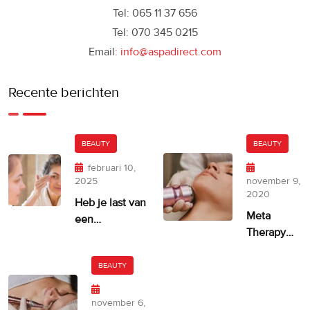
Tel: 065 11 37 656
Tel: 070 345 0215
Email:
info@aspadirect.com
Recente berichten
BEAUTY
BEAUTY
februari 10,
2025
november 9,
2020
Heb je last van
Meta
een
Therapy
ongelijkmatige
door
huidskleur?
Dermatude
BEAUTY
– 100%
facelift
november 6,