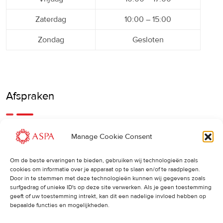
Zaterdag
10:00 – 15:00
Zondag
Gesloten
Afspraken
Een eerdere of latere afspraak is ook mogelijk, bel ons
Manage Cookie Consent
gerust.
Om de beste ervaringen te bieden, gebruiken wij technologieën zoals
cookies om informatie over je apparaat op te slaan en/of te raadplegen.
Cancellations
:
Door in te stemmen met deze technologieën kunnen wij gegevens zoals
surfgedrag of unieke ID's op deze site verwerken. Als je geen toestemming
Indien u een afspraak wilt wijzigen of annuleren, vragen wij
geeft of uw toestemming intrekt, kan dit een nadelige invloed hebben op
u dit 24 uur van tevoren door te geven. Anders worden de
bepaalde functies en mogelijkheden.
volledige kosten van de behandeling in rekening gebracht.