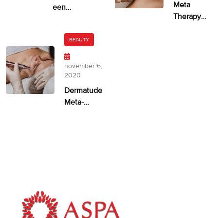
Meta
een
Therapy
ongelijkmatige
door
huidskleur?
Dermatude
BEAUTY
– 100%
facelift
november 6,
alternatief
2020
Dermatude
Meta-
therapie
ASPA