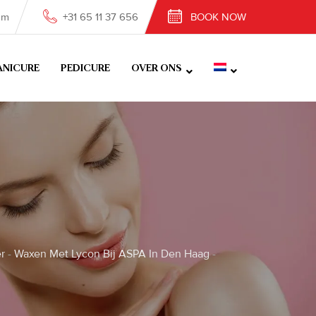
om
+31 65 11 37 656
BOOK NOW
NICURE
PEDICURE
OVER ONS
r
-
Waxen Met Lycon Bij ASPA In Den Haag
-