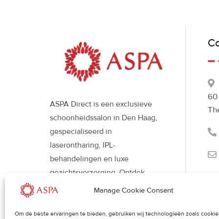
Co
60
ASPA Direct is een exclusieve
Th
schoonheidssalon in Den Haag,
gespecialiseerd in
laserontharing, IPL-
behandelingen en luxe
gezichtsverzorging. Ontdek
moderne beautybehandelingen
Manage Cookie Consent
met Déesse LED-therapie voor
een stralende, gezonde huid en
Om de beste ervaringen te bieden, gebruiken wij technologieën zoals cooki