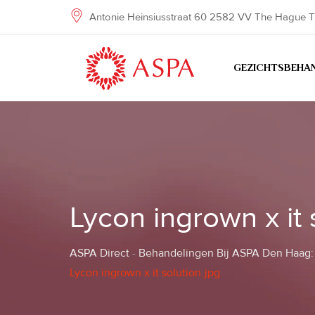
Skip
Antonie Heinsiusstraat 60 2582 VV The Hague T
to
content
GEZICHTSBEHA
Lycon ingrown x it 
ASPA Direct
-
Behandelingen Bij ASPA Den Haag: 
Lycon ingrown x it solution.jpg