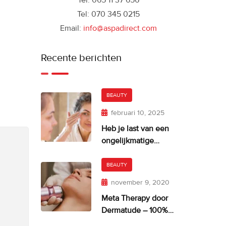
Tel: 065 11 37 656
Tel: 070 345 0215
Email:
info@aspadirect.com
Recente berichten
BEAUTY
februari 10, 2025
Heb je last van een
ongelijkmatige
huidskleur?
BEAUTY
november 9, 2020
Meta Therapy door
Dermatude – 100%
facelift alternatief