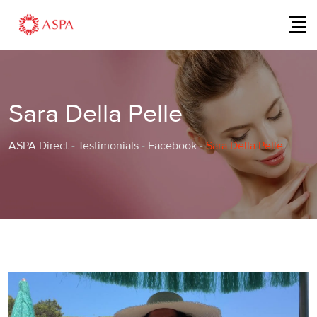
Skip
to
content
Sara Della Pelle
ASPA Direct
-
Testimonials
-
Facebook
-
Sara Della Pelle