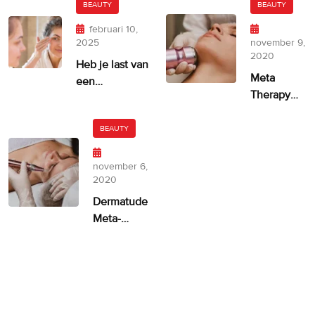
BEAUTY
BEAUTY
februari 10,
2025
november 9,
2020
Heb je last van
Meta
een
Therapy
ongelijkmatige
door
huidskleur?
Dermatude
BEAUTY
– 100%
facelift
november 6,
alternatief
2020
Dermatude
Meta-
therapie
ASPA