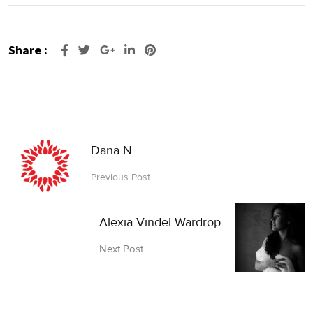
Share :
Google+
LinkedIn
Pinterest
Dana N.
Previous Post
Alexia Vindel Wardrop
Next Post