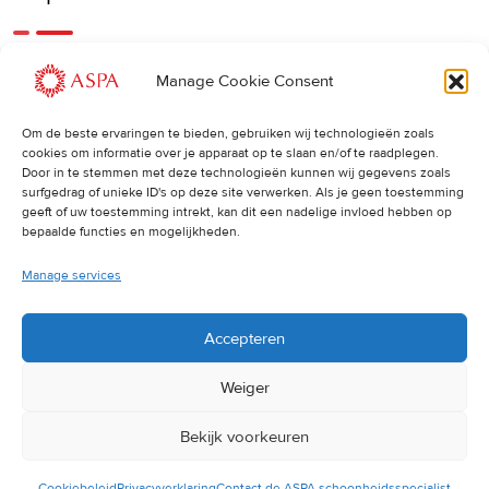
Een eerdere of latere afspraak is ook mogelijk, bel ons
Manage Cookie Consent
gerust.
Om de beste ervaringen te bieden, gebruiken wij technologieën zoals
cookies om informatie over je apparaat op te slaan en/of te raadplegen.
Cancellations
:
Door in te stemmen met deze technologieën kunnen wij gegevens zoals
surfgedrag of unieke ID's op deze site verwerken. Als je geen toestemming
Indien u een afspraak wilt wijzigen of annuleren, vragen wij
geeft of uw toestemming intrekt, kan dit een nadelige invloed hebben op
u dit 24 uur van tevoren door te geven. Anders worden de
bepaalde functies en mogelijkheden.
volledige kosten van de behandeling in rekening gebracht.
Manage services
Accepteren
Weiger
Bekijk voorkeuren
© 2025 ASPA Direct
Cookiebeleid
Privacyverklaring
Contact de ASPA schoonheidsspecialist