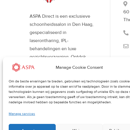
60
ASPA Direct is een exclusieve
Th
schoonheidssalon in Den Haag,
gespecialiseerd in
laserontharing, IPL-
behandelingen en luxe
gezichtsverzorging. Ontdek
moderne beautybehandelingen
Manage Cookie Consent
met Déesse LED-therapie voor
een stralende, gezonde huid en
Om de beste ervaringen te bieden, gebruiken wij technologieën zoals cooki
informatie over je apparaat op te slaan en/of te raadplegen. Door in te stem
een verfijnde uitstraling.
technologieën kunnen wij gegevens zoals surfgedrag of unieke ID's op deze 
verwerken. Als je geen toestemming geeft of uw toestemming intrekt, kan di
nadelige invloed hebben op bepaalde functies en mogelijkheden.
Manage services