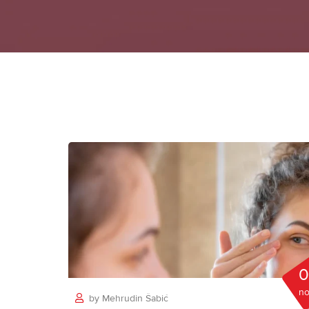
0
n
by
Mehrudin Šabić