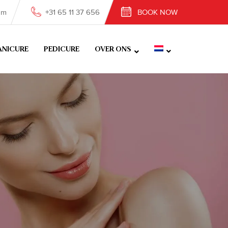
om
+31 65 11 37 656
BOOK NOW
NICURE
PEDICURE
OVER ONS