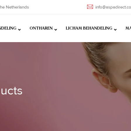
he Netherlands
info@aspadirect.c
NDELING
ONTHAREN
LICHAM BEHANDELING
MA
ducts