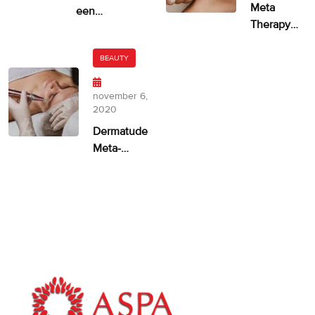
Meta
een
Therapy
ongelijkmatige
door
huidskleur?
Dermatude
BEAUTY
– 100%
facelift
november 6,
alternatief
2020
Dermatude
Meta-
therapie
ASPA