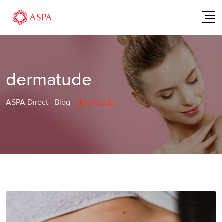
Skip
to
content
dermatude
ASPA Direct
-
Blog
-
dermatude