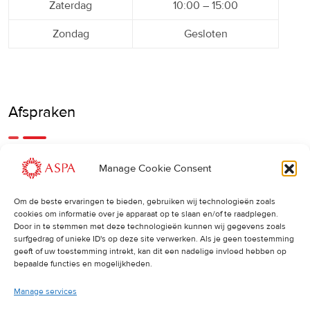
Zaterdag
10:00 – 15:00
Zondag
Gesloten
Afspraken
Een eerdere of latere afspraak is ook mogelijk, bel ons
Manage Cookie Consent
gerust.
Om de beste ervaringen te bieden, gebruiken wij technologieën zoals
cookies om informatie over je apparaat op te slaan en/of te raadplegen.
Cancellations
:
Door in te stemmen met deze technologieën kunnen wij gegevens zoals
surfgedrag of unieke ID's op deze site verwerken. Als je geen toestemming
Indien u een afspraak wilt wijzigen of annuleren, vragen wij
geeft of uw toestemming intrekt, kan dit een nadelige invloed hebben op
u dit 24 uur van tevoren door te geven. Anders worden de
bepaalde functies en mogelijkheden.
volledige kosten van de behandeling in rekening gebracht.
Manage services