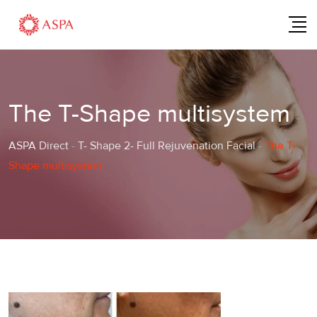
Skip
to
content
The T-Shape multisystem
ASPA Direct
-
T- Shape 2- Full Rejuvenation Facial
-
The T-
Shape multisystem