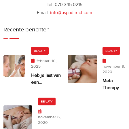
Tel: 070 345 0215
Email:
info@aspadirect.com
Recente berichten
BEAUTY
BEAUTY
februari 10,
2025
november 9,
2020
Heb je last van
Meta
een
Therapy
ongelijkmatige
door
huidskleur?
Dermatude
BEAUTY
– 100%
facelift
november 6,
alternatief
2020