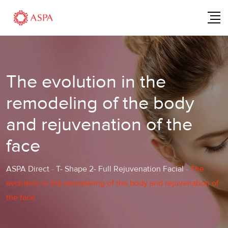
Skip
to
content
The evolution in the
remodeling of the body
and rejuvenation of the
face
ASPA Direct
-
T- Shape 2- Full Rejuvenation Facial
-
The
evolution in the remodeling of the body and rejuvenation of
the face