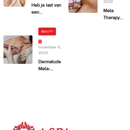
2020
Heb je last van
Meta
een
Therapy
ongelijkmatige
door
huidskleur?
Dermatude
BEAUTY
– 100%
facelift
november 6,
alternatief
2020
Dermatude
Meta-
therapie
ASPA