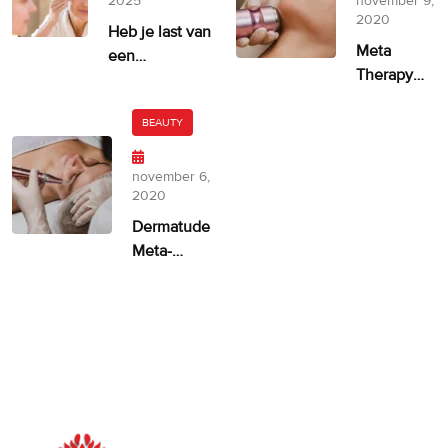
2025
november 9,
2020
Heb je last van
Meta
een
Therapy
ongelijkmatige
door
huidskleur?
Dermatude
BEAUTY
– 100%
facelift
november 6,
alternatief
2020
Dermatude
Meta-
therapie
ASPA