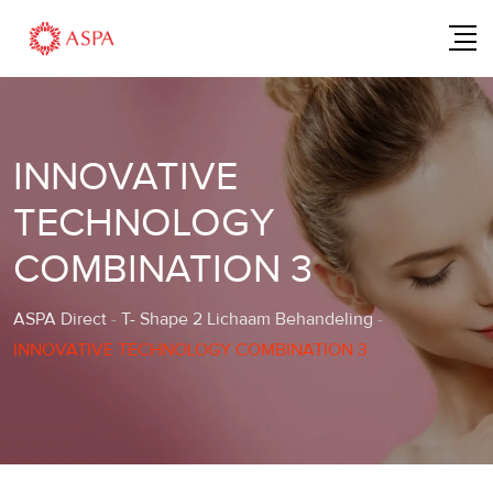
Skip
to
content
INNOVATIVE
TECHNOLOGY
COMBINATION 3
ASPA Direct
-
T- Shape 2 Lichaam Behandeling
-
INNOVATIVE TECHNOLOGY COMBINATION 3