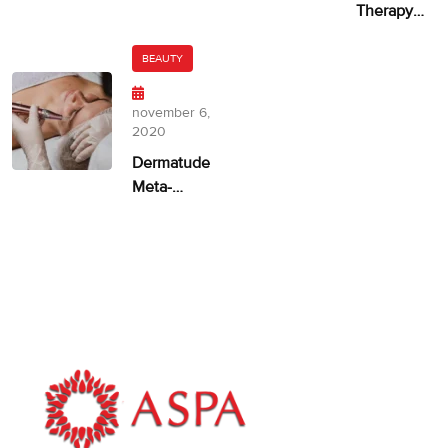
Therapy
ongelijkmatige
door
huidskleur?
Dermatude
BEAUTY
– 100%
facelift
november 6,
alternatief
2020
Dermatude
Meta-
therapie
ASPA