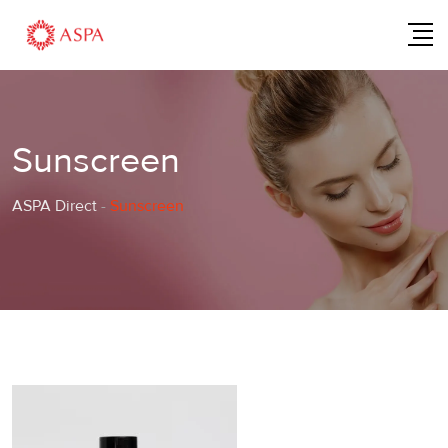
Skip
to
content
Sunscreen
ASPA Direct
-
Sunscreen