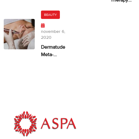
ongelijkmatige
door
huidskleur?
Dermatude
BEAUTY
– 100%
facelift
november 6,
alternatief
2020
Dermatude
Meta-
therapie
ASPA