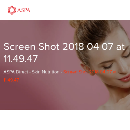
Skip
to
content
Screen Shot 2018 04 07 at
11.49.47
ASPA Direct
-
Skin Nutrition
-
Screen Shot 2018 04 07 at
11.49.47