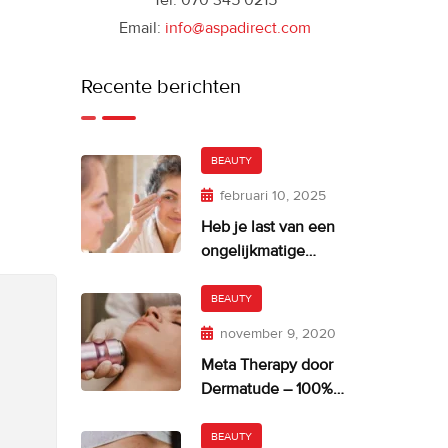
Tel: 070 345 0215
Email:
info@aspadirect.com
Recente berichten
BEAUTY
februari 10, 2025
Heb je last van een
ongelijkmatige
huidskleur?
BEAUTY
november 9, 2020
Meta Therapy door
Dermatude – 100%
facelift alternatief
BEAUTY