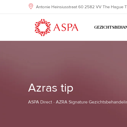
Skip
Antonie Heinsiusstraat 60 2582 VV The Hague T
to
content
GEZICHTSBEHA
Azras tip
ASPA Direct
-
AZRA Signature Gezichtsbehandeli