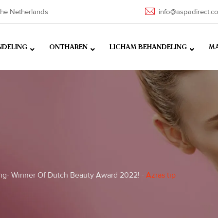
he Netherlands
info@aspadirect.c
NDELING
ONTHAREN
LICHAM BEHANDELING
MA
ng- Winner Of Dutch Beauty Award 2022!
-
Azras tip