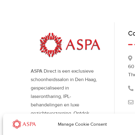
Co
60
ASPA Direct is een exclusieve
Th
schoonheidssalon in Den Haag,
gespecialiseerd in
laserontharing, IPL-
behandelingen en luxe
gezichtsverzorging. Ontdek
moderne beautybehandelingen
Manage Cookie Consent
met Déesse LED-therapie voor