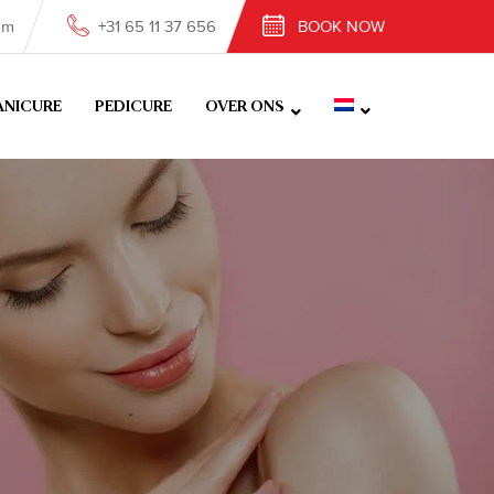
om
+31 65 11 37 656
BOOK NOW
NICURE
PEDICURE
OVER ONS