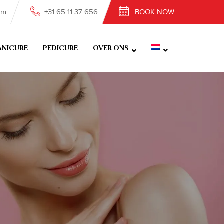
om
+31 65 11 37 656
BOOK NOW
NICURE
PEDICURE
OVER ONS