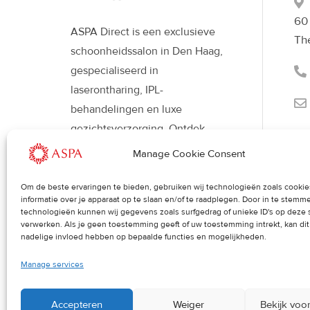
60
ASPA Direct is een exclusieve
Th
schoonheidssalon in Den Haag,
gespecialiseerd in
laserontharing, IPL-
behandelingen en luxe
gezichtsverzorging. Ontdek
moderne beautybehandelingen
Manage Cookie Consent
met Déesse LED-therapie voor
een stralende, gezonde huid en
Om de beste ervaringen te bieden, gebruiken wij technologieën zoals cooki
informatie over je apparaat op te slaan en/of te raadplegen. Door in te stem
een verfijnde uitstraling.
technologieën kunnen wij gegevens zoals surfgedrag of unieke ID's op deze 
verwerken. Als je geen toestemming geeft of uw toestemming intrekt, kan di
nadelige invloed hebben op bepaalde functies en mogelijkheden.
Manage services
Accepteren
Weiger
Bekijk voo