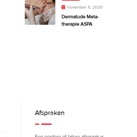
november 6, 2020
Dermatude Meta-
therapie ASPA
Afspraken
Een eerdere of latere afspraak is