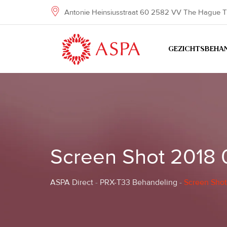
Skip
Antonie Heinsiusstraat 60 2582 VV The Hague T
to
content
GEZICHTSBEHA
Screen Shot 2018 0
ASPA Direct
-
PRX-T33 Behandeling
-
Screen Shot