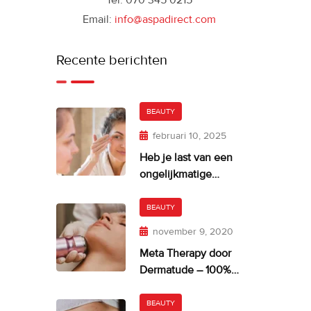
Tel: 070 345 0215
Email:
info@aspadirect.com
Recente berichten
BEAUTY
februari 10, 2025
Heb je last van een
ongelijkmatige
huidskleur?
BEAUTY
november 9, 2020
Meta Therapy door
Dermatude – 100%
facelift alternatief
BEAUTY