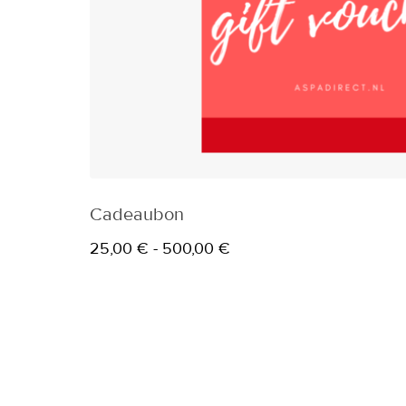
Cadeaubon
Prijsklasse:
25,00
€
-
500,00
€
25,00 €
tot
500,00 €