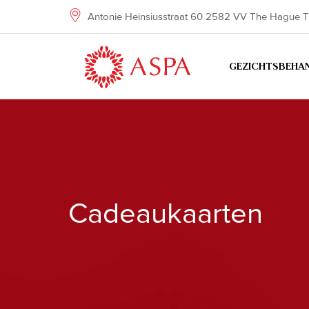
Skip
Antonie Heinsiusstraat 60 2582 VV The Hague T
to
content
GEZICHTSBEHA
Cadeaukaarten