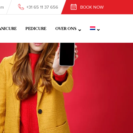
om
+31 65 11 37 656
BOOK NOW
NICURE
PEDICURE
OVER ONS