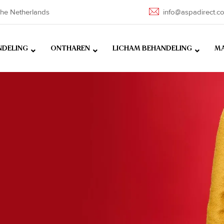
he Netherlands
info@aspadirect.c
NDELING
ONTHAREN
LICHAM BEHANDELING
MA