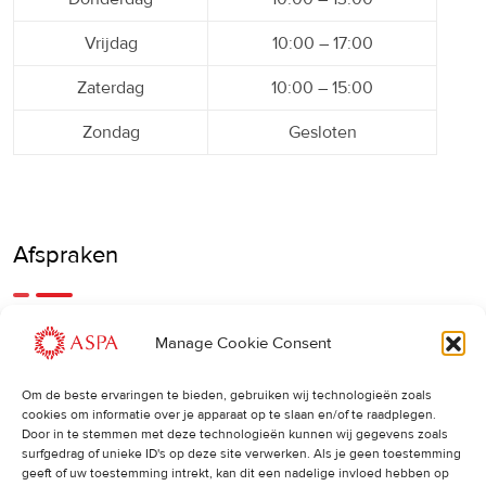
Vrijdag
10:00 – 17:00
Zaterdag
10:00 – 15:00
Zondag
Gesloten
Afspraken
Een eerdere of latere afspraak is ook mogelijk, bel ons
Manage Cookie Consent
gerust.
Om de beste ervaringen te bieden, gebruiken wij technologieën zoals
cookies om informatie over je apparaat op te slaan en/of te raadplegen.
Cancellations
:
Door in te stemmen met deze technologieën kunnen wij gegevens zoals
surfgedrag of unieke ID's op deze site verwerken. Als je geen toestemming
Indien u een afspraak wilt wijzigen of annuleren, vragen wij
geeft of uw toestemming intrekt, kan dit een nadelige invloed hebben op