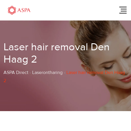
Skip
to
content
Laser hair removal Den
Haag 2
ASPA Direct
-
Laserontharing
-
Laser hair removal Den Haag
2