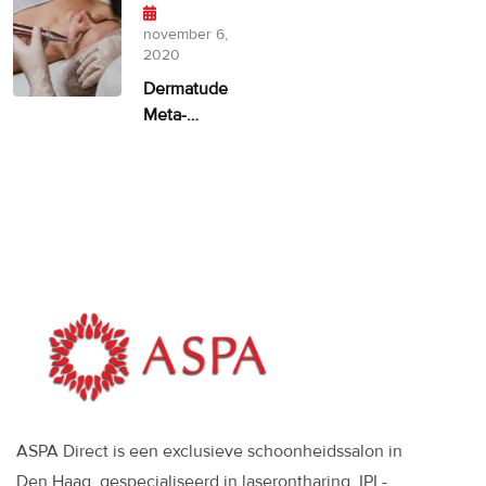
– 100%
facelift
november 6,
alternatief
2020
Dermatude
Meta-
therapie
ASPA
ASPA Direct is een exclusieve schoonheidssalon in
Den Haag, gespecialiseerd in laserontharing, IPL-