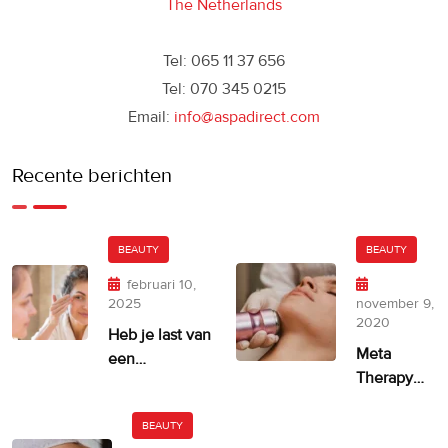
The Netherlands
Tel: 065 11 37 656
Tel: 070 345 0215
Email:
info@aspadirect.com
Recente berichten
BEAUTY
BEAUTY
februari 10,
2025
november 9,
2020
Heb je last van
Meta
een
Therapy
ongelijkmatige
door
huidskleur?
Dermatude
BEAUTY