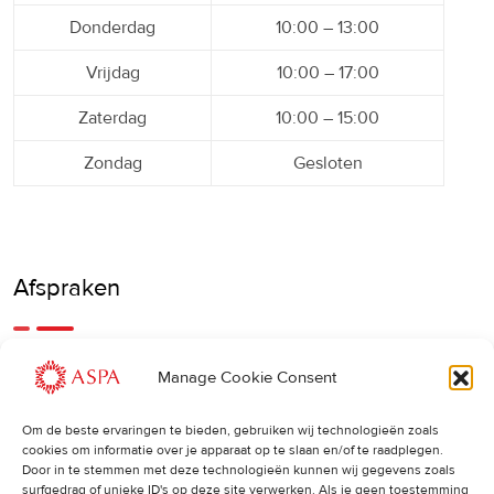
Donderdag
10:00 – 13:00
Vrijdag
10:00 – 17:00
Zaterdag
10:00 – 15:00
Zondag
Gesloten
Afspraken
Een eerdere of latere afspraak is ook mogelijk, bel ons
Manage Cookie Consent
gerust.
Om de beste ervaringen te bieden, gebruiken wij technologieën zoals
cookies om informatie over je apparaat op te slaan en/of te raadplegen.
Cancellations
:
Door in te stemmen met deze technologieën kunnen wij gegevens zoals
surfgedrag of unieke ID's op deze site verwerken. Als je geen toestemming