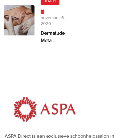
Dermatude
BEAUTY
– 100%
facelift
november 6,
alternatief
2020
Dermatude
Meta-
therapie
ASPA
ASPA Direct is een exclusieve schoonheidssalon in