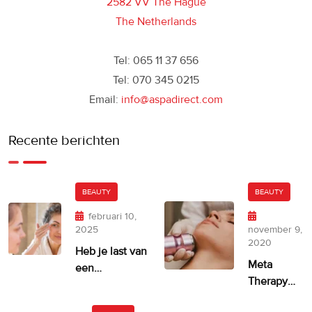
2582 VV The Hague
The Netherlands
Tel: 065 11 37 656
Tel: 070 345 0215
Email:
info@aspadirect.com
Recente berichten
BEAUTY
BEAUTY
februari 10,
2025
november 9,
2020
Heb je last van
Meta
een
Therapy
ongelijkmatige
door
huidskleur?