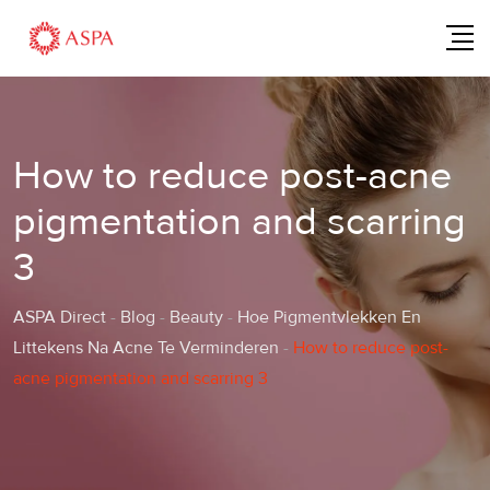
Skip
to
content
How to reduce post-acne
pigmentation and scarring
3
ASPA Direct
-
Blog
-
Beauty
-
Hoe Pigmentvlekken En
Littekens Na Acne Te Verminderen
-
How to reduce post-
acne pigmentation and scarring 3