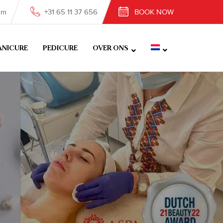
om
+31 65 11 37 656
BOOK NOW
NICURE
PEDICURE
OVER ONS