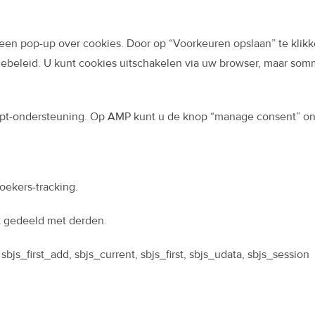
een pop-up over cookies. Door op “Voorkeuren opslaan” te klikk
kiebeleid. U kunt cookies uitschakelen via uw browser, maar so
ript-ondersteuning. Op AMP kunt u de knop “manage consent” on
oekers-tracking.
 gedeeld met derden.
bjs_first_add, sbjs_current, sbjs_first, sbjs_udata, sbjs_session