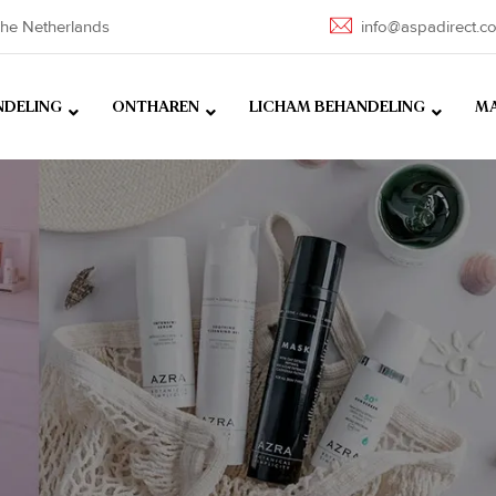
he Netherlands
info@aspadirect.c
NDELING
ONTHAREN
LICHAM BEHANDELING
MA