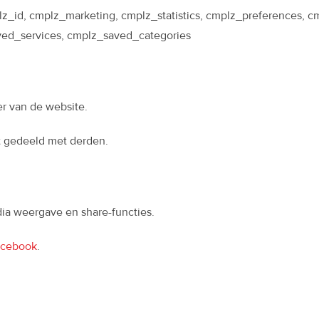
lz_id, cmplz_marketing, cmplz_statistics, cmplz_preferences, 
ved_services, cmplz_saved_categories
r van de website.
 gedeeld met derden.
ia weergave en share-functies.
acebook
.