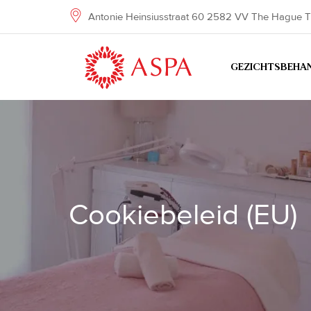
Skip
Antonie Heinsiusstraat 60 2582 VV The Hague T
to
content
GEZICHTSBEHA
Cookiebeleid (EU)