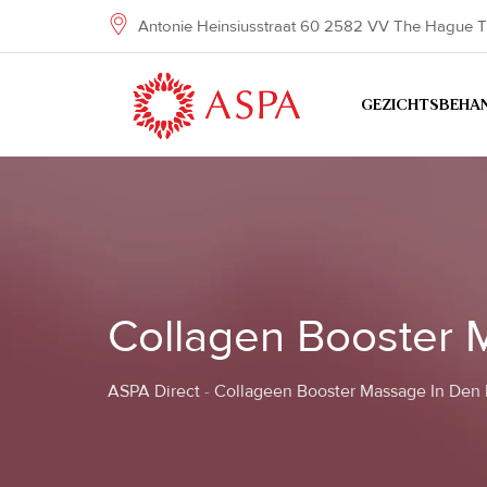
Skip
Antonie Heinsiusstraat 60 2582 VV The Hague T
to
content
GEZICHTSBEHA
Collagen Booster 
ASPA Direct
-
Collageen Booster Massage In Den