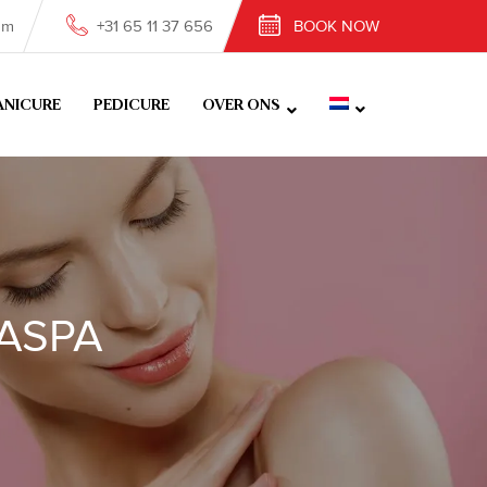
om
+31 65 11 37 656
BOOK NOW
NICURE
PEDICURE
OVER ONS
 ASPA