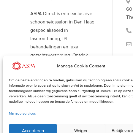
60
ASPA Direct is een exclusieve
Th
schoonheidssalon in Den Haag,
gespecialiseerd in
laserontharing, IPL-
behandelingen en luxe
gezichtsverzorging. Ontdek
moderne beautybehandelingen
Manage Cookie Consent
met Déesse LED-therapie voor
een stralende, gezonde huid en
Om de beste ervaringen te bieden, gebruiken wij technologieën zoals cooki
informatie over je apparaat op te slaan en/of te raadplegen. Door in te stem
een verfijnde uitstraling.
technologieën kunnen wij gegevens zoals surfgedrag of unieke ID's op deze 
verwerken. Als je geen toestemming geeft of uw toestemming intrekt, kan di
nadelige invloed hebben op bepaalde functies en mogelijkheden.
Manage services
Accepteren
Weiger
Bekijk voo