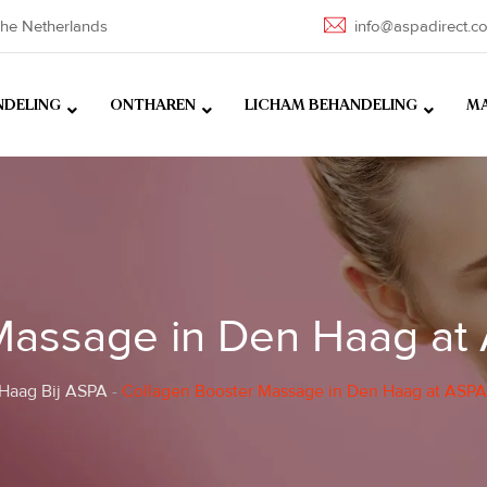
he Netherlands
info@aspadirect.c
NDELING
ONTHAREN
LICHAM BEHANDELING
MA
Massage in Den Haag at
 Haag Bij ASPA
-
Collagen Booster Massage in Den Haag at ASPA