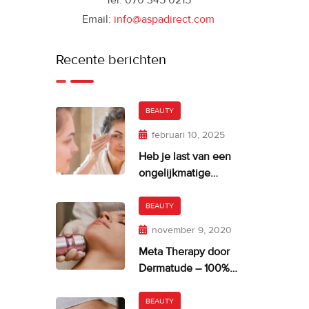
Tel: 070 345 0215
Email:
info@aspadirect.com
Recente berichten
BEAUTY
februari 10, 2025
Heb je last van een
ongelijkmatige
huidskleur?
BEAUTY
november 9, 2020
Meta Therapy door
Dermatude – 100%
facelift alternatief
BEAUTY