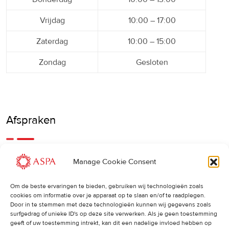
Vrijdag
10:00 – 17:00
Zaterdag
10:00 – 15:00
Zondag
Gesloten
Afspraken
Een eerdere of latere afspraak is ook mogelijk, bel ons
Manage Cookie Consent
gerust.
Om de beste ervaringen te bieden, gebruiken wij technologieën zoals
cookies om informatie over je apparaat op te slaan en/of te raadplegen.
Cancellations
:
Door in te stemmen met deze technologieën kunnen wij gegevens zoals
surfgedrag of unieke ID's op deze site verwerken. Als je geen toestemming
Indien u een afspraak wilt wijzigen of annuleren, vragen wij
geeft of uw toestemming intrekt, kan dit een nadelige invloed hebben op