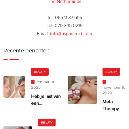
The Netherlands
Tel: 065 11 37 656
Tel: 070 345 0215
Email:
info@aspadirect.com
Recente berichten
BEAUTY
BEAUTY
februari 10,
2025
november 9,
2020
Heb je last van
Meta
een
Therapy
ongelijkmatige
door
huidskleur?
Dermatude
BEAUTY