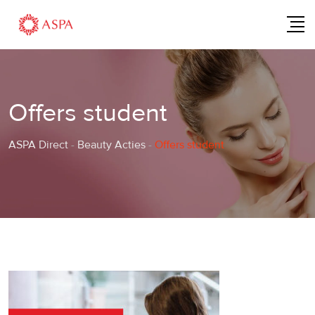
Skip
to
content
Offers student
ASPA Direct
-
Beauty Acties
-
Offers student