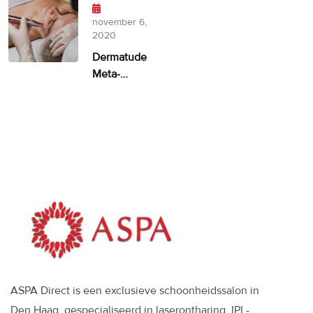
– 100%
facelift
november 6,
alternatief
2020
Dermatude
Meta-
therapie
ASPA
ASPA Direct is een exclusieve schoonheidssalon in
Den Haag, gespecialiseerd in laserontharing, IPL-