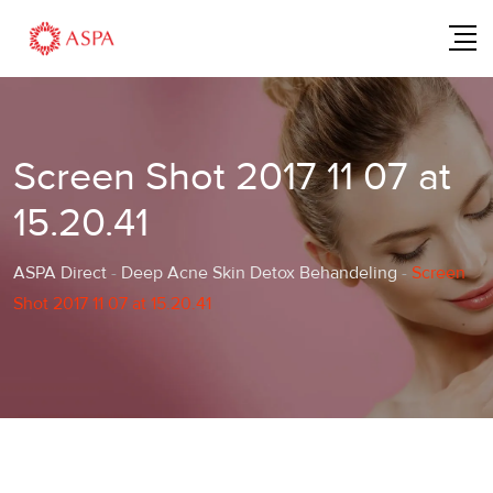
Skip
to
content
Screen Shot 2017 11 07 at
15.20.41
ASPA Direct
-
Deep Acne Skin Detox Behandeling
-
Screen
Shot 2017 11 07 at 15.20.41