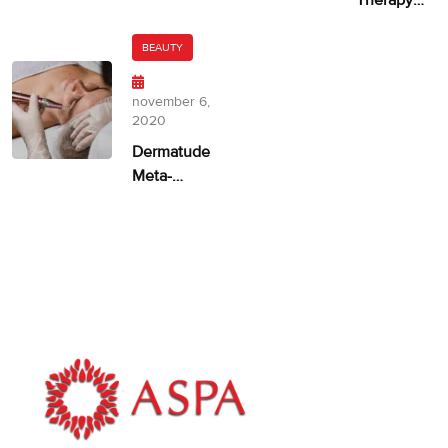
ongelijkmatige
door
huidskleur?
Dermatude
BEAUTY
– 100%
facelift
november 6,
alternatief
2020
Dermatude
Meta-
therapie
ASPA