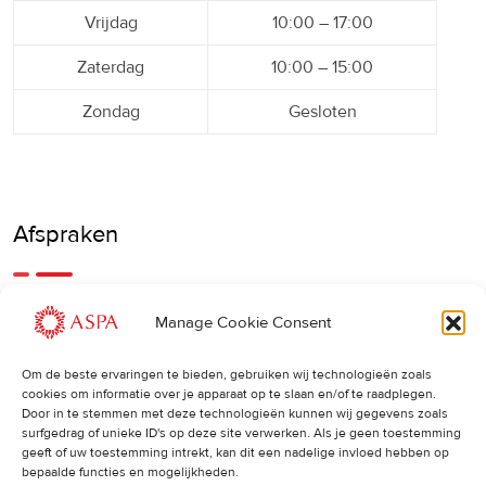
Vrijdag
10:00 – 17:00
Zaterdag
10:00 – 15:00
Zondag
Gesloten
Afspraken
Een eerdere of latere afspraak is ook mogelijk, bel ons
Manage Cookie Consent
gerust.
Om de beste ervaringen te bieden, gebruiken wij technologieën zoals
cookies om informatie over je apparaat op te slaan en/of te raadplegen.
Cancellations
:
Door in te stemmen met deze technologieën kunnen wij gegevens zoals
surfgedrag of unieke ID's op deze site verwerken. Als je geen toestemming
Indien u een afspraak wilt wijzigen of annuleren, vragen wij
geeft of uw toestemming intrekt, kan dit een nadelige invloed hebben op
u dit 24 uur van tevoren door te geven. Anders worden de
bepaalde functies en mogelijkheden.