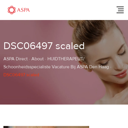
Skip
to
content
DSC06497 scaled
ASPA Direct
-
About
-
HUIDTHERAPEUT/
Schoonheidsspecialiste Vacature Bij ASPA Den Haag
-
DSC06497 scaled