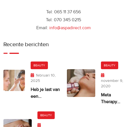
Tel: 065 11 37 656
Tel: 070 345 0215
Email:
info@aspadirect.com
Recente berichten
BEAUTY
BEAUTY
februari 10,
2025
november 9,
2020
Heb je last van
Meta
een
Therapy
ongelijkmatige
door
huidskleur?
Dermatude
BEAUTY
– 100%