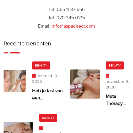
Tel: 065 11 37 656
Tel: 070 345 0215
Email:
info@aspadirect.com
Recente berichten
BEAUTY
BEAUTY
februari 10,
2025
november 9,
2020
Heb je last van
Meta
een
Therapy
ongelijkmatige
door
huidskleur?
Dermatude
BEAUTY
– 100%
facelift