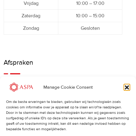
Vrijdag
10:00 – 17:00
Zaterdag
10:00 – 15:00
Zondag
Gesloten
Afspraken
Een eerdere of latere afspraak is ook mogelijk, bel ons
Manage Cookie Consent
gerust.
Om de beste ervaringen te bieden, gebruiken wij technologieën zoals
cookies om informatie over je apparaat op te slaan en/of te raadplegen.
Cancellations
:
Door in te stemmen met deze technologieën kunnen wij gegevens zoals
surfgedrag of unieke ID's op deze site verwerken. Als je geen toestemming
Indien u een afspraak wilt wijzigen of annuleren, vragen wij
geeft of uw toestemming intrekt, kan dit een nadelige invloed hebben op
u dit 24 uur van tevoren door te geven. Anders worden de
bepaalde functies en mogelijkheden.