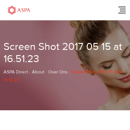
Skip
to
content
Screen Shot 2017 05 15 at
16.51.23
ASPA Direct
-
About
-
Over Ons
-
Screen Shot 2017 05 15 at
16.51.23