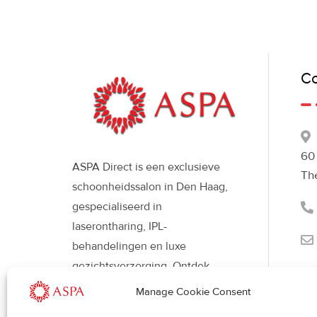
Co
60
ASPA Direct is een exclusieve
Th
schoonheidssalon in Den Haag,
gespecialiseerd in
laserontharing, IPL-
behandelingen en luxe
gezichtsverzorging. Ontdek
moderne beautybehandelingen
Manage Cookie Consent
met Déesse LED-therapie voor