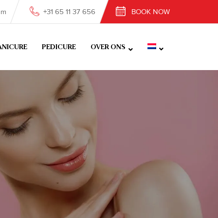
om
+31 65 11 37 656
BOOK NOW
NICURE
PEDICURE
OVER ONS