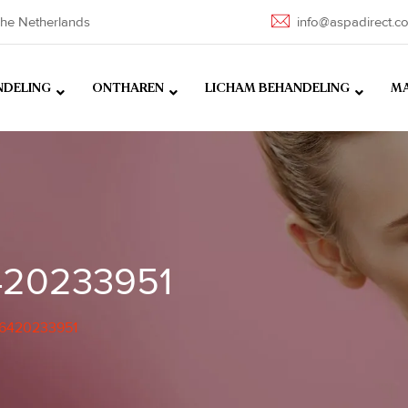
he Netherlands
info@aspadirect.c
NDELING
ONTHAREN
LICHAM BEHANDELING
MA
420233951
6420233951