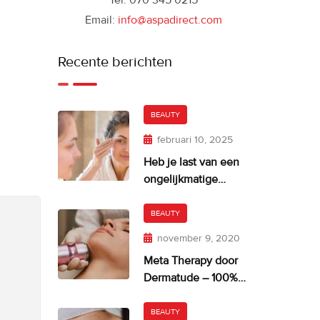
Tel: 070 345 0215
Email:
info@aspadirect.com
Recente berichten
BEAUTY
februari 10, 2025
Heb je last van een
ongelijkmatige
huidskleur?
BEAUTY
november 9, 2020
Meta Therapy door
Dermatude – 100%
facelift alternatief
BEAUTY