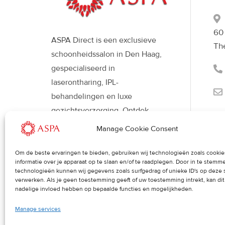
60
ASPA Direct is een exclusieve
Th
schoonheidssalon in Den Haag,
gespecialiseerd in
laserontharing, IPL-
behandelingen en luxe
gezichtsverzorging. Ontdek
moderne beautybehandelingen
Manage Cookie Consent
met Déesse LED-therapie voor
een stralende, gezonde huid en
Om de beste ervaringen te bieden, gebruiken wij technologieën zoals cooki
informatie over je apparaat op te slaan en/of te raadplegen. Door in te stem
een verfijnde uitstraling.
technologieën kunnen wij gegevens zoals surfgedrag of unieke ID's op deze 
verwerken. Als je geen toestemming geeft of uw toestemming intrekt, kan di
nadelige invloed hebben op bepaalde functies en mogelijkheden.
Manage services