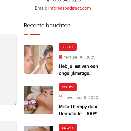
Tel: 070 345 0215
Email:
info@aspadirect.com
Recente berichten
BEAUTY
februari 10, 2025
Heb je last van een
ongelijkmatige
huidskleur?
BEAUTY
november 9, 2020
Meta Therapy door
Dermatude – 100%
facelift alternatief
BEAUTY