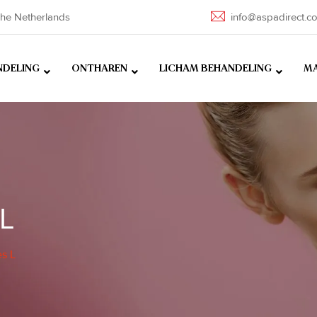
he Netherlands
info@aspadirect.c
NDELING
ONTHAREN
LICHAM BEHANDELING
MA
 L
es L