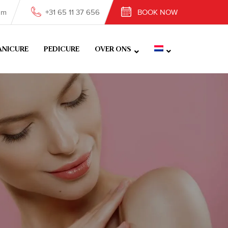
om
+31 65 11 37 656
BOOK NOW
NICURE
PEDICURE
OVER ONS