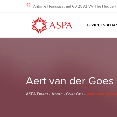
Skip
Antonie Heinsiusstraat 60 2582 VV The Hague T
to
content
GEZICHTSBEHA
Aert van der Goes
ASPA Direct
-
About
-
Over Ons
-
Aert van der Go