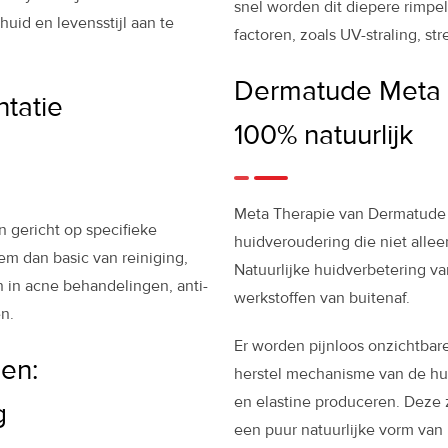
snel worden dit diepere rimpe
uid en levensstijl aan te
factoren, zoals UV-straling, str
Dermatude Meta T
tatie
100% natuurlijk
Meta Therapie van Dermatude h
 gericht op specifieke
huidveroudering die niet alle
m dan basic van reiniging,
Natuurlijke huidverbetering v
n in acne behandelingen, anti-
werkstoffen van buitenaf.
n.
Er worden pijnloos onzichtbare
en:
herstel mechanisme van de hui
en elastine produceren. Deze 
g
een puur natuurlijke vorm van