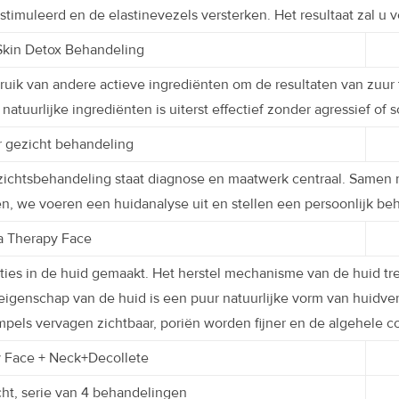
timuleerd en de elastinevezels versterken. Het resultaat zal u v
kin Detox Behandeling
uik van andere actieve ingrediënten om de resultaten van zuur
atuurlijke ingrediënten is uiterst effectief zonder agressief of sc
r gezicht behandeling
ezichtsbehandeling staat diagnose en maatwerk centraal. Samen 
, we voeren een huidanalyse uit en stellen een persoonlijk be
a Therapy Face
ties in de huid gemaakt. Het herstel mechanisme van de huid tr
eigenschap van de huid is een puur natuurlijke vorm van huidver
n rimpels vervagen zichtbaar, poriën worden fijner en de algehele 
 Face + Neck+Decollete
ht, serie van 4 behandelingen