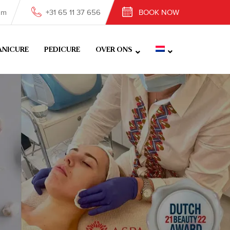
om
+31 65 11 37 656
BOOK NOW
NICURE
PEDICURE
OVER ONS