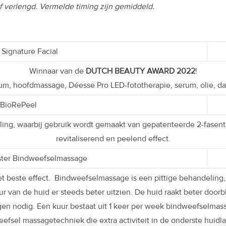
 verlengd. Vermelde timing zijn gemiddeld.
Signature Facial
Winnaar van de
DUTCH BEAUTY AWARD 2022
!
serum, hoofdmassage, Déesse Pro LED-fototherapie, serum, olie, 
BioRePeel
ing, waarbij gebruik wordt gemaakt van gepatenteerde 2-fasente
revitaliserend en peelend effect.
ster Bindweefselmassage
 beste effect. Bindweefselmassage is een pittige behandeling, z
r van de huid er steeds beter uitzien. De huid raakt beter door
ngen nodig. Een kuur bestaat uit 1 keer per week bindweefselma
efsel massagetechniek die extra activiteit in de onderste huidl