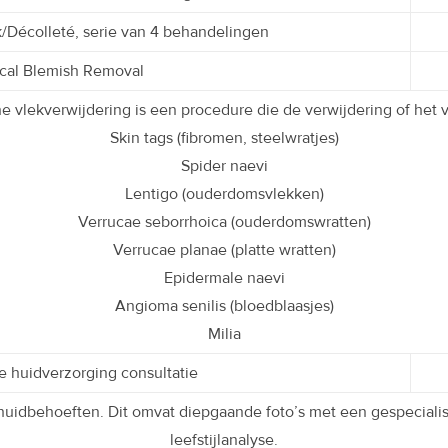
/Décolleté, serie van 4 behandelingen
cal Blemish Removal
he vlekverwijdering is een procedure die de verwijdering of het
Skin tags (fibromen, steelwratjes)
Spider naevi
Lentigo (ouderdomsvlekken)
Verrucae seborrhoica (ouderdomswratten)
Verrucae planae (platte wratten)
Epidermale naevi
Angioma senilis (bloedblaasjes)
Milia
 huidverzorging consultatie
huidbehoeften. Dit omvat diepgaande foto’s met een gespecialis
leefstijlanalyse.