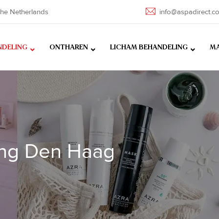
he Netherlands
info@aspadirect.c
NDELING
ONTHAREN
LICHAM BEHANDELING
MA
ing Den Haag