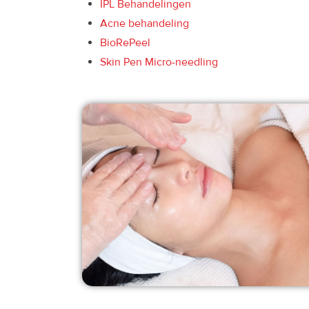
IPL Behandelingen
Acne behandeling
BioRePeel
Skin Pen Micro-needling