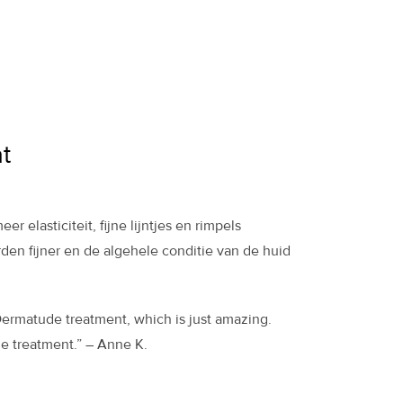
at
er elasticiteit, fijne lijntjes en rimpels
den fijner en de algehele conditie van de huid
ermatude treatment, which is just amazing.
ne treatment.” – Anne K.