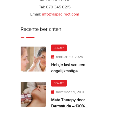
Tel: 065 11 37 656
Tel: 070 345 0215
Email:
info@aspadirect.com
Recente berichten
BEAUTY
februari 10, 2025
Heb je last van een
ongelijkmatige
huidskleur?
BEAUTY
november 9, 2020
Meta Therapy door
Dermatude – 100%
facelift alternatief