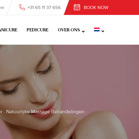
om
+31 65 11 37 656
BOOK NOW
NICURE
PEDICURE
OVER ONS
r
-
Natuurlijke Massage Behandelingen
-