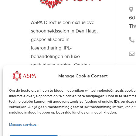
60
ASPA Direct is een exclusieve
Th
schoonheidssalon in Den Haag,
gespecialiseerd in
laserontharing, IPL-
behandelingen en luxe
gezichtsverzorging. Ontdek
moderne beautybehandelingen
Manage Cookie Consent
met Déesse LED-therapie voor
een stralende, gezonde huid en
Om de beste ervaringen te bieden, gebruiken wij technologieën zoals cooki
informatie over je apparaat op te slaan en/of te raadplegen. Door in te stem
een verfijnde uitstraling.
technologieën kunnen wij gegevens zoals surfgedrag of unieke ID's op deze 
verwerken. Als je geen toestemming geeft of uw toestemming intrekt, kan di
nadelige invloed hebben op bepaalde functies en mogelijkheden.
Manage services