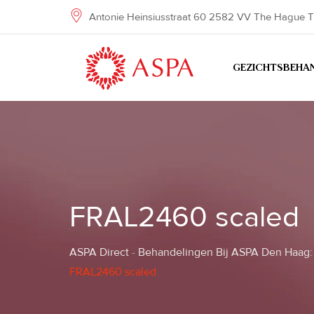
Skip
Antonie Heinsiusstraat 60 2582 VV The Hague T
to
content
GEZICHTSBEHA
FRAL2460 scaled
ASPA Direct
-
Behandelingen Bij ASPA Den Haag: 
FRAL2460 scaled