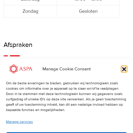
Zondag
Gesloten
Afspraken
Een eerdere of latere afspraak is ook mogelijk, bel ons
Manage Cookie Consent
gerust.
Om de beste ervaringen te bieden, gebruiken wij technologieën zoals
cookies om informatie over je apparaat op te slaan en/of te raadplegen.
Cancellations
:
Door in te stemmen met deze technologieën kunnen wij gegevens zoals
surfgedrag of unieke ID's op deze site verwerken. Als je geen toestemming
Indien u een afspraak wilt wijzigen of annuleren, vragen wij
geeft of uw toestemming intrekt, kan dit een nadelige invloed hebben op
u dit 24 uur van tevoren door te geven. Anders worden de
bepaalde functies en mogelijkheden.
volledige kosten van de behandeling in rekening gebracht.
Manage services