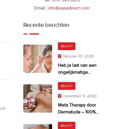
Tel: 070 345 0215
Email:
info@aspadirect.com
Recente berichten
BEAUTY
februari 10, 2025
Heb je last van een
ongelijkmatige
huidskleur?
BEAUTY
november 9, 2020
Meta Therapy door
ost
Dermatude – 100%
facelift alternatief
BEAUTY