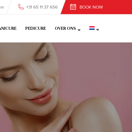
om
+31 65 11 37 656
BOOK NOW
NICURE
PEDICURE
OVER ONS