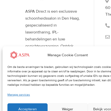
60
ASPA Direct is een exclusieve
Th
schoonheidssalon in Den Haag,
gespecialiseerd in
laserontharing, IPL-
behandelingen en luxe
gezichtsverzorging. Ontdek
moderne beautybehandelingen
Manage Cookie Consent
met Déesse LED-therapie voor
een stralende, gezonde huid en
Om de beste ervaringen te bieden, gebruiken wij technologieën zoals cooki
informatie over je apparaat op te slaan en/of te raadplegen. Door in te stem
een verfijnde uitstraling.
technologieën kunnen wij gegevens zoals surfgedrag of unieke ID's op deze 
verwerken. Als je geen toestemming geeft of uw toestemming intrekt, kan di
nadelige invloed hebben op bepaalde functies en mogelijkheden.
Manage services
Accepteren
Weiger
Bekijk voo