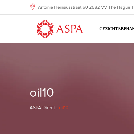
Skip
Antonie Heinsiusstraat 60 2582 VV The Hague T
to
content
GEZICHTSBEHA
oil10
ASPA Direct
-
oil10