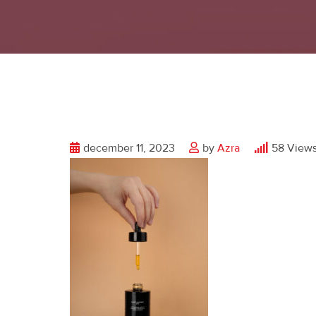
december 11, 2023
by
Azra
58
View