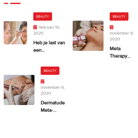
BEAUTY
BEAUTY
februari 10,
2025
november 9,
2020
Heb je last van
Meta
een
Therapy
ongelijkmatige
door
huidskleur?
Dermatude
BEAUTY
– 100%
facelift
november 6,
alternatief
2020
Dermatude
Meta-
therapie
ASPA