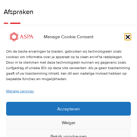
Afspraken
Een eerdere of latere afspraak is ook mogelijk, bel ons
Manage Cookie Consent
gerust.
Om de beste ervaringen te bieden, gebruiken wij technologieën zoals
cookies om informatie over je apparaat op te slaan en/of te raadplegen.
Cancellations
:
Door in te stemmen met deze technologieën kunnen wij gegevens zoals
surfgedrag of unieke ID's op deze site verwerken. Als je geen toestemming
Indien u een afspraak wilt wijzigen of annuleren, vragen wij
geeft of uw toestemming intrekt, kan dit een nadelige invloed hebben op
u dit 24 uur van tevoren door te geven. Anders worden de
bepaalde functies en mogelijkheden.
volledige kosten van de behandeling in rekening gebracht.
Manage services
Accepteren
Weiger
Bekijk voorkeuren