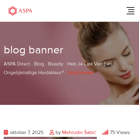
Skip
to
content
blog banner
ASPA Direct
-
Blog
-
Beauty
-
Heb Je Last Van Een
Ongelijkmatige Huidskleur?
-
blog banner
oktober 7, 2025
by
Mehrudin Šabić
75
Views