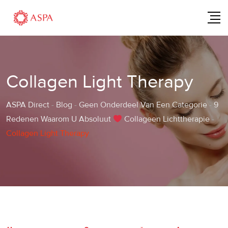
Skip
to
content
Collagen Light Therapy
ASPA Direct
-
Blog
-
Geen Onderdeel Van Een Categorie
-
9
Redenen Waarom U Absoluut
Collageen Lichttherapie
-
Collagen Light Therapy