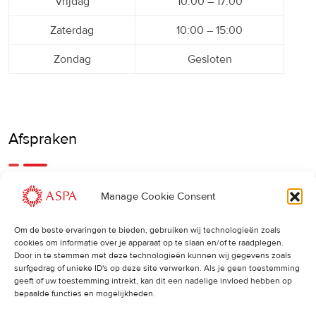
Vrijdag
10:00 – 17:00
Zaterdag
10:00 – 15:00
Zondag
Gesloten
Afspraken
Een eerdere of latere afspraak is ook mogelijk, bel ons
Manage Cookie Consent
gerust.
Om de beste ervaringen te bieden, gebruiken wij technologieën zoals
cookies om informatie over je apparaat op te slaan en/of te raadplegen.
Cancellations
:
Door in te stemmen met deze technologieën kunnen wij gegevens zoals
surfgedrag of unieke ID's op deze site verwerken. Als je geen toestemming
Indien u een afspraak wilt wijzigen of annuleren, vragen wij
geeft of uw toestemming intrekt, kan dit een nadelige invloed hebben op
u dit 24 uur van tevoren door te geven. Anders worden de
bepaalde functies en mogelijkheden.
volledige kosten van de behandeling in rekening gebracht.